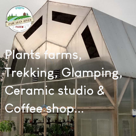
Plants farms,
Trekking, Glamping,
Ceramic studio &
Coffee shop...